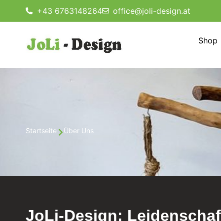
+43 6763148264
office@joli-design.at
Shop
Startseite
Über Uns
JoLi-Design: Leidenschaf