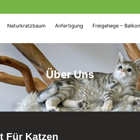
Naturkratzbaum
Anfertigung
Freigehege – Balko
Über Uns
t Für Katzen